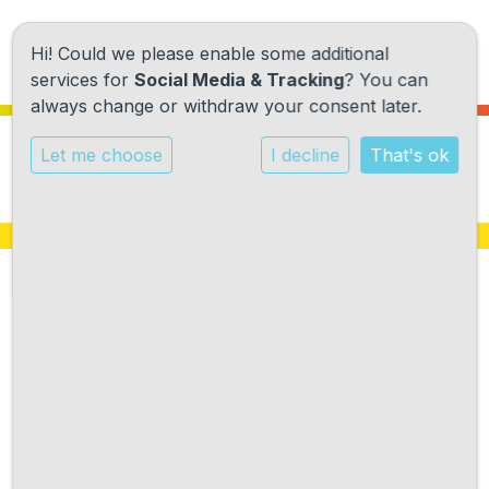
Hi! Could we please enable some additional
services for
Social Media & Tracking
? You can
always change or withdraw your consent later.
Let me choose
I decline
That's ok
Onze school
Ons onderwijs
Onze activiteiten
Ouderbijdrage
Praktische informatie
Ouderbijdrage
Ouders van de Montessorischool Castricum betalen
Kennismaking
jaarlijks voor hun kind(eren) een vrijwillige bijdrage aan
de school van € 50,- per kind. Dit bedrag wordt
Contact
beheerd door de oudergeleding van de MR en gebruikt