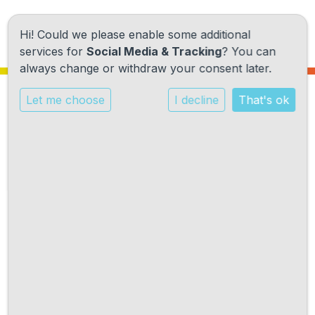
Hi! Could we please enable some additional
services for
Social Media & Tracking
? You can
always change or withdraw your consent later.
Let me choose
I decline
That's ok
Onze school
Ons onderwijs
Onze activiteiten
De leerlingenraad
Praktische informatie
De leerlingenraad bestaat uit leerlingen van de beide
Kennismaking
bovenbouwgroepen.
De leerlingenraad komt gemiddeld eens per maand
Contact
samen met de schoolleider om dingen te bespreken en